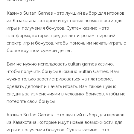
Казино Sultan Games – это лучший выбор для игроков
из Казахстана, которые ищут новые возможности для
игры и получения бонусов. Султан казино – это
платформа, которая предлагает игрокам широкий
спектр игр и бонусов, чтобы помочь им начать играть с
более крупной суммой денег.
Вам не нужно использовать сultan games казино,
чтобы получить бонусы в казино Sultan Games. Вам
нужно только зарегистрироваться на платформе,
сделать депозит и начать играть. Вам также нужно
следить за изменениями в условиях бонусов, чтобы не
потерять свои бонусы.
Казино Sultan Games – это лучший выбор для игроков
из Казахстана, которые ищут новые возможности для
игры и получения бонусов. Султан казино – это