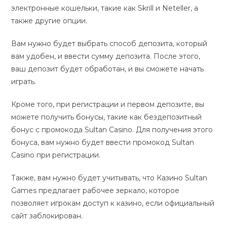
электронные кошельки, такие как Skrill и Neteller, а
также другие опции.
Вам нужно будет выбрать способ депозита, который
вам удобен, и ввести сумму депозита. После этого,
ваш депозит будет обработан, и вы сможете начать
играть.
Кроме того, при регистрации и первом депозите, вы
можете получить бонусы, такие как бездепозитный
бонус с промокода Sultan Casino. Для получения этого
бонуса, вам нужно будет ввести промокод Sultan
Casino при регистрации.
Также, вам нужно будет учитывать, что Казино Sultan
Games предлагает рабочее зеркало, которое
позволяет игрокам доступ к казино, если официальный
сайт заблокирован.