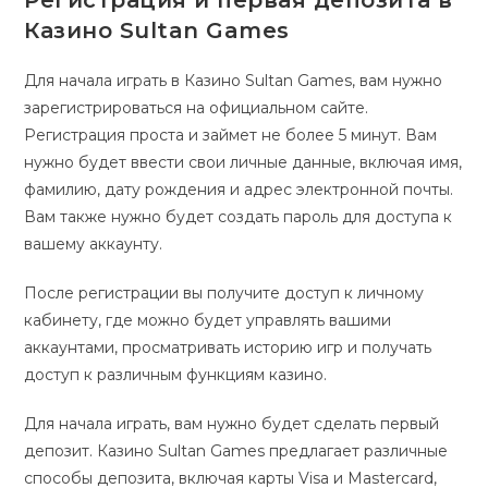
Регистрация и первая депозита в
Казино Sultan Games
Для начала играть в Казино Sultan Games, вам нужно
зарегистрироваться на официальном сайте.
Регистрация проста и займет не более 5 минут. Вам
нужно будет ввести свои личные данные, включая имя,
фамилию, дату рождения и адрес электронной почты.
Вам также нужно будет создать пароль для доступа к
вашему аккаунту.
После регистрации вы получите доступ к личному
кабинету, где можно будет управлять вашими
аккаунтами, просматривать историю игр и получать
доступ к различным функциям казино.
Для начала играть, вам нужно будет сделать первый
депозит. Казино Sultan Games предлагает различные
способы депозита, включая карты Visa и Mastercard,