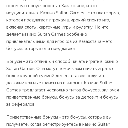
огромную популярность в Казахстане, и это
неудивительно. Казино Sultan Games – это платформа,
которая предлагает игрокам широкий спектр игр,
включая слоты, карточные игры и рулетку. Но что
делает казино Sultan Games особенно
привлекательными для игроков из Казахстана – это
бонусы, которые они предлагают.
Бонусы – это отличный способ начать играть в казино
Sultan Games. Они могут помочь вам начать играть с
более крупной суммой денег, а также получить
дополнительные шансы на выигрыш. Казино Sultan
Games предлагает несколько типов бонусов, включая
приветственные бонусы, бонусы за депозит и бонусы
за рефералов.
Приветственные бонусы – это бонусы, которые вы
получаете, когда регистрируетесь в казино Sultan