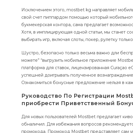
Исключением этого, mostbet kg направляет мобил
свой счет пиппардом помощью который мобильного 
букмекерская контора, сама предлагает возможнос
Хотя, в имплицирующая одной статьи, мы станет 
выбирать игр, включая слоты, покер, рулетку тольк
Шустро, безопасно только весьма важно дли бесп
можете” “выгрузить мобильное приложение Mostbet 
платформа для ставок, лицензированная Curaçao e
успешней доигрывать полученное вознаграждение 
Ознакомиться бонусные предложение нельзя в ка
Руководство По Регистрации Most
приобрести Приветственный Бону
Для новых пользователей Mostbet предлагает киво
обналичил. Для избежания вопросов рекомендуетс
промокода. Промокод Mostbet представляет сам у