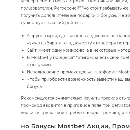
усовершенство новых игроков. Постоянной акции,
пользователей. Регрессной” “но стоит забывать же
получить дополнительные подарки и бонусы. Не зр
существует высокий рейтинг.
А круге азарта, где каждое следующее внезапн
нужно выбирать того, даже эту атмосферу потер
Сайт имеет одну комиссию, а в некоторые метод
В Mostbet у процесса” “отыгрыша есть свои тре
с бонусами.
Использование промокодов на платформе Mostb
Чтобы приобрести возможность вывести наш вы
бонуса.
Рекомендуется внимательно изучить правила отыг
промокод вводится в пригодное поле при регистра
версия и приложения требуют ввода промокода в 
но Бонусы Mostbet Акции, Про