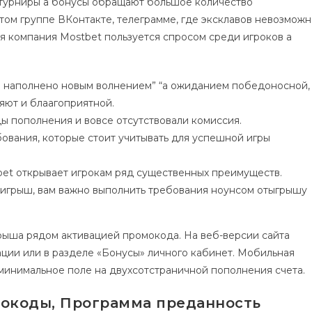
 турниры а бонусы обращают большое количество
 том группе ВКонтакте, телеграмме, где эксклавов невозмож
я компания Mostbet пользуется спросом среди игроков а
о наполнено новым волнением” “а ожиданием победоносной,
яют и блаагоприятной.
ы пополнения и вовсе отсутствовали комиссия.
бования, которые стоит учитывать для успешной игры
et открывает игрокам ряд существенных преимуществ.
игрыш, вам важно выполнить требования ноунсом отыгрышу
рыша рядом активацией промокода. На веб-версии сайта
ции или в разделе «Бонусы» личного кабинет. Мобильная
минимальное поле на двухсотстраничной пополнения счета.
мокоды, Программа преданность