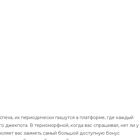
спеха, их периодически пишутся а платформе, где каждый
 джекпота. В териоморфной, когда вас спрашивал, нет ли у
воляет вас заиметь самый большой доступную бонус