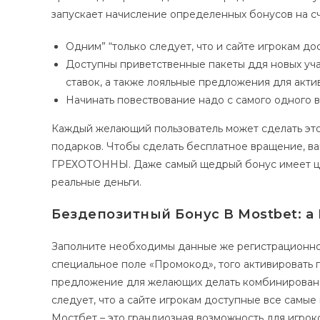
запускает начисление определенных бонусов на сч
Одним” “только следует, что и сайте игрокам до
Доступны приветственные пакеты ддя новых уч
ставок, а также лояльные предложения для акти
Начинать повествование надо с самого одного в
Каждый желающий пользователь может сделать это
подарков. Чтобы сделать бесплатное вращение, ва
ГРЕХОТОННЫ. Даже самый щедрый бонус имеет ценн
реальные деньги.
Бездепозитный Бонус В Mostbet: а
Заполните необходимы данные же регистрационной
специальное поле «Промокод», того активировать 
предложение для желающих делать комбинированн
следует, что а сайте игрокам доступные все самые
Мостбет – это грандиозная возможность для игроко