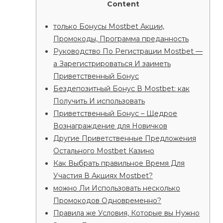
Content
только Бонусы Mostbet Акции,
Промокоды, Программа преданность
Руководство По Регистрации Mostbet —
а Зарегистрироваться И заиметь
Приветственный Бонус
Бездепозитный Бонус В Mostbet: как
Получить И использовать
Приветственный Бонус – Щедрое
Вознаграждение для Новичков
Другие Приветственные Предложения
Остального Mostbet Казино
Как Выбрать правильное Время Для
Участия В Акциях Mostbet?
можно Ли Использовать несколько
Промокодов Одновременно?
Правила же Условия, Которые вы Нужно