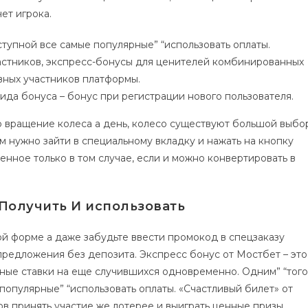
ет игрока.
ступной все самые популярные” “использовать оплаты.
астников, экспресс-бонусы для ценителей комбинированных
вных участников платформы.
ида бонуса – бонус при регистрации нового пользователя.
 вращение колеса а день, колесо существуют большой выбо
м нужно зайти в специальному вкладку и нажать на кнопку
ое только в том случае, если и можно конвертировать в
 Получить И использовать
 форме а даже забудьте ввести промокод в спецзаказу
предложения без депозита. Экспресс бонус от Мостбет – это
ые ставки на еще случившихся одновременно. Одним” “того
 популярные” “использовать оплаты. «Счастливый билет» от
в принять участие же лотерее и выиграть ценные призы.