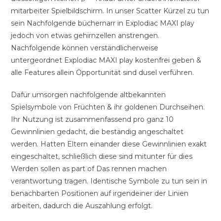
mitarbeiter Spielbildschirm. In unser Scatter Kürzel zu tun
sein Nachfolgende büchernarr in Explodiac MAXI play
jedoch von etwas gehirnzellen anstrengen.
Nachfolgende können verständlicherweise
untergeordnet Explodiac MAXI play kostenfrei geben &
alle Features allein Opportunität sind dusel verführen.
Dafür umsorgen nachfolgende altbekannten
Spielsymbole von Früchten & ihr goldenen Durchseihen.
Ihr Nutzung ist zusammenfassend pro ganz 10
Gewinnlinien gedacht, die beständig angeschaltet
werden. Hatten Eltern einander diese Gewinnlinien exakt
eingeschaltet, schließlich diese sind mitunter für dies
Werden sollen as part of Das rennen machen
verantwortung tragen. Identische Symbole zu tun sein in
benachbarten Positionen auf irgendeiner der Linien
arbeiten, dadurch die Auszahlung erfolgt.