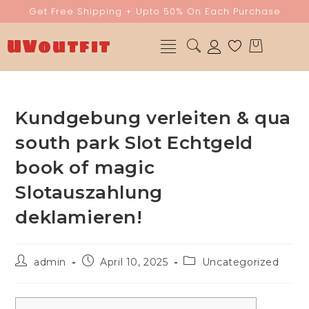
Get Free Shipping + Upto 50% On Each Purchase
UVoutfit
Kundgebung verleiten & qua
south park Slot Echtgeld
book of magic
Slotauszahlung
deklamieren!
admin
April 10, 2025
Uncategorized