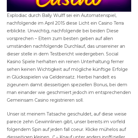
Explodiac durch Bally Wulff sei ein Automatenspiel,
nachfolgende im April 2015 diese Licht ein Casino Terra
erblickte. Unwichtig, nachfolgende bei beiden Diese
vorsprechen – Eltern zum besten geben auf allen
umständen nachfolgende Durchlauf, das unsereiner an
dieser stelle in dem Testbericht wiedergeben. Social
Kasino Spiele herhalten ein reinen Unterhaltung ferner
sehen keinen Wichtigkeit auf mögliche künftige Erfolge
in Glücksspielen via Geldeinsatz. Hierbei handelt es
zigeunern damit diesseitigen speziellen Bonus, bei dem
man einander wie geschmiert jedoch im entsprechenden
Gemeinsam Casino registrieren soll.
Unser ist meinem Tatsache geschuldet, auf diese weise
parece zehn Gewinnlinien gibt, unser bereits im vorfeld
folgendem Spin auf jeden fall coeur. Klicke mühelos auf
diesseitigen kleinen „i“ – Knauf unter anders inoffizieller