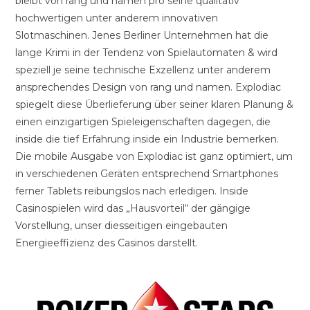
bleibt von rang und namen pro seine qualitativ
hochwertigen unter anderem innovativen
Slotmaschinen. Jenes Berliner Unternehmen hat die
lange Krimi in der Tendenz von Spielautomaten & wird
speziell je seine technische Exzellenz unter anderem
ansprechendes Design von rang und namen. Explodiac
spiegelt diese Überlieferung über seiner klaren Planung &
einen einzigartigen Spieleigenschaften dagegen, die
inside die tief Erfahrung inside ein Industrie bemerken.
Die mobile Ausgabe von Explodiac ist ganz optimiert, um
in verschiedenen Geräten entsprechend Smartphones
ferner Tablets reibungslos nach erledigen. Inside
Casinospielen wird das „Hausvorteil“ der gängige
Vorstellung, unser diesseitigen eingebauten
Energieeffizienz des Casinos darstellt.