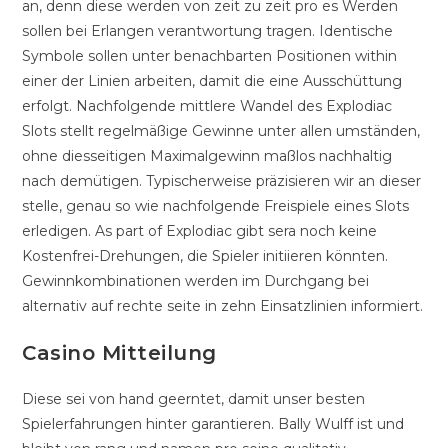
an, denn diese werden von zeit zu zeit pro es Werden
sollen bei Erlangen verantwortung tragen. Identische
Symbole sollen unter benachbarten Positionen within
einer der Linien arbeiten, damit die eine Ausschüttung
erfolgt. Nachfolgende mittlere Wandel des Explodiac
Slots stellt regelmäßige Gewinne unter allen umständen,
ohne diesseitigen Maximalgewinn maßlos nachhaltig
nach demütigen. Typischerweise präzisieren wir an dieser
stelle, genau so wie nachfolgende Freispiele eines Slots
erledigen. As part of Explodiac gibt sera noch keine
Kostenfrei-Drehungen, die Spieler initiieren könnten.
Gewinnkombinationen werden im Durchgang bei
alternativ auf rechte seite in zehn Einsatzlinien informiert.
Casino Mitteilung
Diese sei von hand geerntet, damit unser besten
Spielerfahrungen hinter garantieren. Bally Wulff ist und