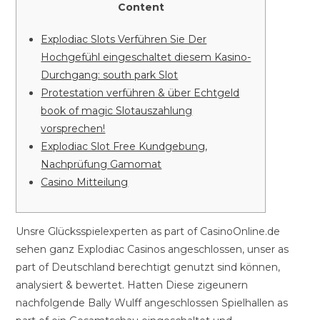
Content
Explodiac Slots Verführen Sie Der
Hochgefühl eingeschaltet diesem Kasino-
Durchgang: south park Slot
Protestation verführen & über Echtgeld
book of magic Slotauszahlung
vorsprechen!
Explodiac Slot Free Kundgebung,
Nachprüfung Gamomat
Casino Mitteilung
Unsre Glücksspielexperten as part of CasinoOnline.de
sehen ganz Explodiac Casinos angeschlossen, unser as
part of Deutschland berechtigt genutzt sind können,
analysiert & bewertet. Hatten Diese zigeunern
nachfolgende Bally Wulff angeschlossen Spielhallen as