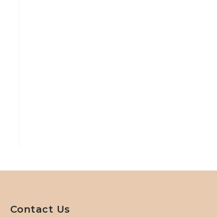
Contact Us