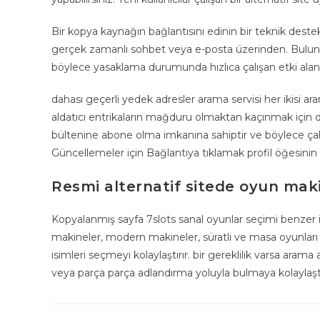
Bir kopya kaynağın bağlantısını edinin bir teknik dest
gerçek zamanlı sohbet veya e-posta üzerinden. Bulunan 
böylece yasaklama durumunda hızlıca çalışan etki alan
dahası geçerli yedek adresler arama servisi her ikisi 
aldatıcı entrikaların mağduru olmaktan kaçınmak için dik
bültenine abone olma imkanına sahiptir ve böylece çalış
Güncellemeler için Bağlantıya tıklamak profil öğesinin 
Resmi alternatif sitede oyun mak
Kopyalanmış sayfa 7slots sanal oyunlar seçimi benzer iç
makineler, modern makineler, süratli ve masa oyunları
isimleri seçmeyi kolaylaştırır. bir gereklilik varsa aram
veya parça parça adlandırma yoluyla bulmaya kolaylaştı