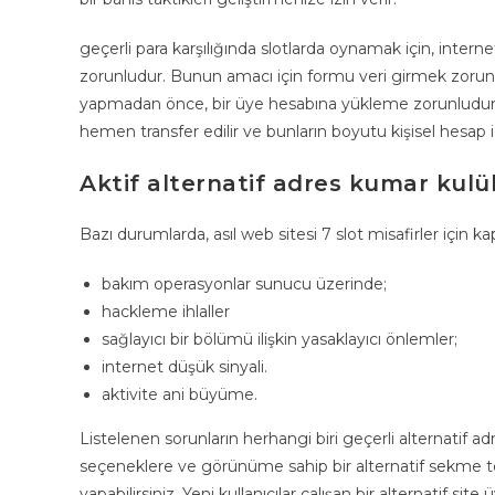
geçerli para karşılığında slotlarda oynamak için, inte
zorunludur. Bunun amacı için formu veri girmek zorunl
yapmadan önce, bir üye hesabına yükleme zorunludur, sa
hemen transfer edilir ve bunların boyutu kişisel hesap iç
Aktif alternatif adres kumar kul
Bazı durumlarda, asıl web sitesi 7 slot misafirler için kap
bakım operasyonlar sunucu üzerinde;
hackleme ihlaller
sağlayıcı bir bölümü ilişkin yasaklayıcı önlemler;
internet düşük sinyali.
aktivite ani büyüme.
Listelenen sorunların herhangi biri geçerli alternatif a
seçeneklere ve görünüme sahip bir alternatif sekme temsi
yapabilirsiniz. Yeni kullanıcılar çalışan bir alternatif si