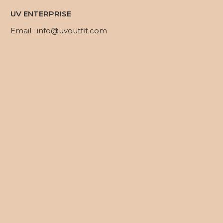
UV ENTERPRISE
Email : info@uvoutfit.com