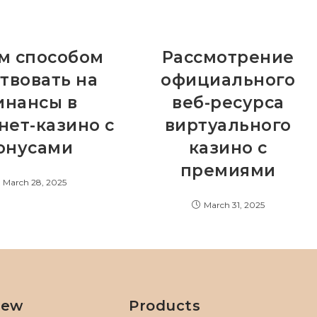
м способом
Рассмотрение
твовать на
официального
инансы в
веб-ресурса
нет-казино с
виртуального
онусами
казино с
премиями
March 28, 2025
March 31, 2025
iew
Products