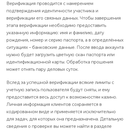
Верификация проводится с намерением
подтверждения идентичности участника и
верификации его связных данных. Чтобы завершения
этапа верификации необходимо предоставить
указанную информацию: имя и фамилию, дату
рождения, номер и серию паспорта, а в определённых
ситуациях – банковские данные. После ввода аккаунта
нужно будет загрузить цветную скан паспорта или
идентификационной карты. Обработка прошения
может отнять пару деловых суток.
Вслед за успешной верификации всякие лимиты с
учетную запись пользователя будут сняты, и ему
предоставится весь доступ к возможностям казино.
Личная информация клиентов сохраняется в
кодированном виде и применяется исключительно
для задач, для которых она предназначена. Детальную
сведения о проверке вы можете найти в разделе