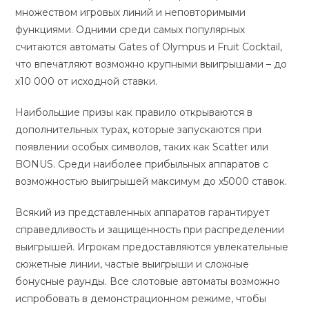
множеством игровых линий и неповторимыми
функциями. Одними среди самых популярных
считаются автоматы Gates of Olympus и Fruit Cocktail,
что впечатляют возможно крупными выигрышами – до
х10 000 от исходной ставки.
Наибольшие призы как правило открываются в
дополнительных турах, которые запускаются при
появлении особых символов, таких как Scatter или
BONUS. Среди наиболее прибыльных аппаратов с
возможностью выигрышей максимум до х5000 ставок.
Всякий из представленных аппаратов гарантирует
справедливость и защищенность при распределении
выигрышей. Игрокам предоставляются увлекательные
сюжетные линии, частые выигрыши и сложные
бонусные раунды. Все слотовые автоматы возможно
испробовать в демонстрационном режиме, чтобы