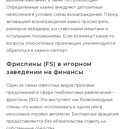
времени кампаний, а также по промокодам.
Определенные казино внедряют депозитные
начисления в условия схемы вознаграждений. Перед
активацией вознаграждения важно просмотреть
размером вейджера, а и ставочными лимитами и
остальными положениями. Если возникнут какие-то
вопросы относительно промоакции, рекомендуется
обратиться в казино-саппорт.
Фриспины (FS) в игорном
заведении на финансы
Один из самых известных видов призовых
предложений в сфере гемблинговых развлечений –
фриспины (ФС). Эти выступают как безвозмездные
спины, что можно использовать в одном или в
нескольких игровых автоматах. Бесплатные вращения
предоставляются без обязательства ставить на
собственные средства.