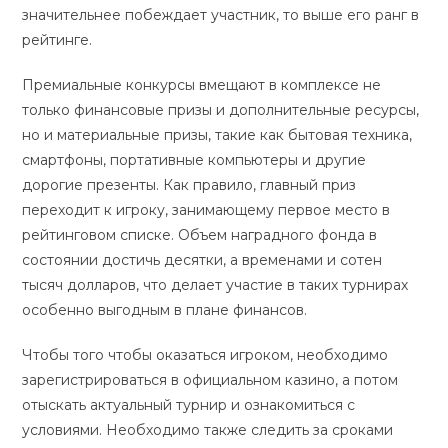
значительнее побеждает участник, то выше его ранг в
рейтинге.
Премиальные конкурсы вмещают в комплексе не
только финансовые призы и дополнительные ресурсы,
но и материальные призы, такие как бытовая техника,
смартфоны, портативные компьютеры и другие
дорогие презенты. Как правило, главный приз
переходит к игроку, занимающему первое место в
рейтинговом списке. Объем наградного фонда в
состоянии достичь десятки, а временами и сотен
тысяч долларов, что делает участие в таких турнирах
особенно выгодным в плане финансов.
Чтобы того чтобы оказаться игроком, необходимо
зарегистрироваться в официальном казино, а потом
отыскать актуальный турнир и ознакомиться с
условиями. Необходимо также следить за сроками